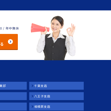
00 / 年中無休
する
業部
千葉支店
八王子支店
相模原支店