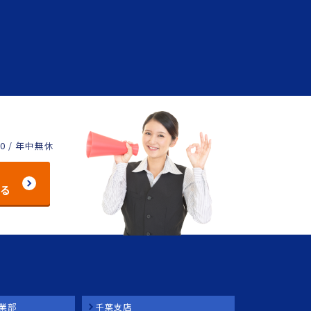
00 / 年中無休
する
業部
千葉支店