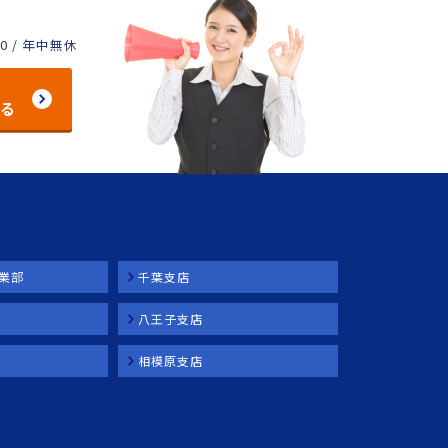
00 / 年中無休
する
業部
千葉支店
八王子支店
相模原支店